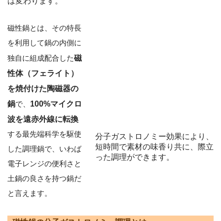
は変わります。
磁性鍋とは、その特長
を利用して鍋の内側に
独自に組成配合した
磁
性体（フェライト）
を焼付けた陶磁器の
鍋
で、
100%マイクロ
波を遠赤外線に転換
する最先端科学を駆使
分子ガストロノミー効果により、
短時間で素材の味香り共に、際立
した調理鍋で、いわば
った調理ができます。
電子レンジの便利さと
土鍋の良さを持つ鍋だ
と言えます。