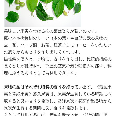
美味しい果実を付ける樹の葉は香りが強いのです。
庭の木や街路樹のリーフ（木の葉）や台所に残る果物の
皮、花、ハーブ類、お茶、紅茶そしてコーヒーをいただい
た残りからも香りを作り出してくれます。
磁性鍋を使うと、手頃に、香りを作り出し、比較的持続の
長く香りが維持され、部屋の空気の気分転換が可能す。料
理に添える彩りとしても利用できます。
果物の葉はそれぞれ特長の香りを持っています。
《落葉果
実と常緑果実》落葉果実は、果実が生育している時期に採
取すると良い香りを発散し、常緑果実は花芽が出る頃から
果実が生育する期間に良い香りを発散します。
食として利用するには、若葉を乾燥させ、和紙の間に挟