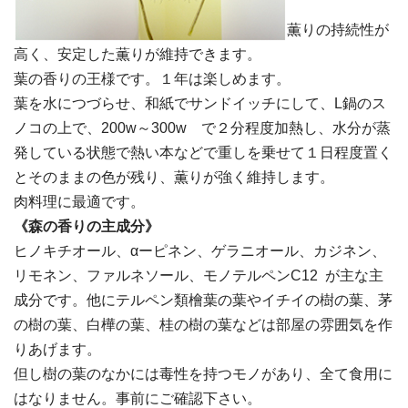
薫りの持続性が
高く、安定した薫りが維持できます。
葉の香りの王様です。１年は楽しめます。
葉を水につづらせ、和紙でサンドイッチにして、L鍋のス
ノコの上で、200w～300w で２分程度加熱し、水分が蒸
発している状態で熱い本などで重しを乗せて１日程度置く
とそのままの色が残り、薫りが強く維持します。
肉料理に最適です。
《森の香りの主成分》
ヒノキチオール、αーピネン、ゲラニオール、カジネン、
リモネン、ファルネソール、モノテルペンC12 が主な主
成分です。他にテルペン類檜葉の葉やイチイの樹の葉、茅
の樹の葉、白樺の葉、桂の樹の葉などは部屋の雰囲気を作
りあげます。
但し樹の葉のなかには毒性を持つモノがあり、全て食用に
はなりません。事前にご確認下さい。