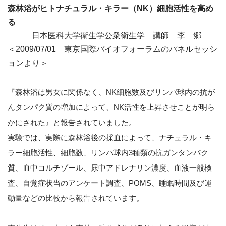
森林浴がヒトナチュラル・キラー（NK）細胞活性を高め
る
日本医科大学衛生学公衆衛生学 講師 李 郷
＜2009/07/01 東京国際バイオフォーラムのパネルセッシ
ョンより＞
『森林浴は男女に関係なく、NK細胞数及びリンパ球内の抗が
んタンパク質の増加によって、NK活性を上昇させことが明ら
かにされた』と報告されていました。
実験では、実際に森林浴後の採血によって、ナチュラル・キ
ラー細胞活性、細胞数、リンパ球内3種類の抗ガンタンパク
質、血中コルチゾール、尿中アドレナリン濃度、血液一般検
査、自覚症状当のアンケート調査、POMS、睡眠時間及び運
動量などの比較から報告されています。