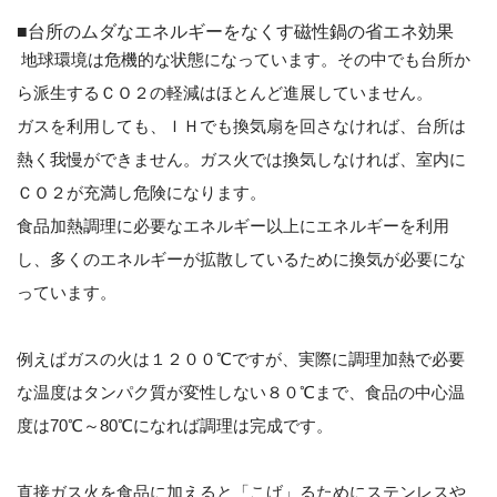
■台所のムダなエネルギーをなくす磁性鍋の省エネ効果
地球環境は危機的な状態になっています。その中でも台所か
ら派生するＣＯ２の軽減はほとんど進展していません。
ガスを利用しても、ＩＨでも換気扇を回さなければ、台所は
熱く我慢ができません。ガス火では換気しなければ、室内に
ＣＯ２が充満し危険になります。
食品加熱調理に必要なエネルギー以上にエネルギーを利用
し、多くのエネルギーが拡散しているために換気が必要にな
っています。
例えばガスの火は１２００℃ですが、実際に調理加熱で必要
な温度はタンパク質が変性しない８０℃まで、食品の中心温
度は70℃～80℃になれば調理は完成です。
直接ガス火を食品に加えると「こげ」るためにステンレスや