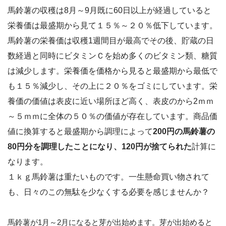
馬鈴薯の収穫は8月～9月既に60日以上が経過していると
栄養価は最盛期から見て１５％～２０％低下しています。
馬鈴薯の栄養価は収穫1週間目が最高でその後、貯蔵の日
数経過と同時にビタミンＣを始め多くのビタミン類、糖質
は減少します。栄養価を価格から見ると最盛期から最低で
も１５％減少し、その上に２０％をゴミにしています。栄
養価の価値は表皮に近い場所ほど高く、表皮のから2ｍｍ
～５ｍｍに全体の５０％の価値が存在しています。商品価
値に換算すると最盛期から調理によって
200円の馬鈴薯の
80円分を調理したことになり、120円が捨てられた
計算に
なります。
１ｋｇ馬鈴薯は重たいものです。一生懸命買い物されて
も、日々のこの無駄を少なくする必要を感じませんか？
馬鈴薯が1月～2月になると芽が出始めます。芽が出始めると