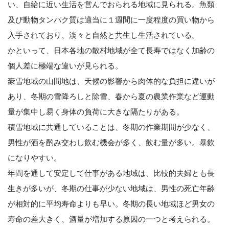
い、自給に近い生活を営んでおられる地域に見られる。魚類
及び動物タンパク質は適当に１週間に一度程度の買い物から
入手されており、淡々と自然と共生し生活されている。
かといって、日本各地の散村地域が全て長寿ではなく加齢の
個人差に極端な違いが見られる。
豪雪地域の山間地は、天候の影響から肉体的な負担に違いが
あり、冬期の雪降ろしと除雪、春から夏の農業作業など運動
量が集中し易く身体の負荷に大きな隔たりがある。
積雪地域に共通していることは、冬期の作業期間が少なく、
男性が酒を酌み交わし飲む機会が多く、飲む量が多い。暴飲
になりやすい。
年間を通して安定して仕事がある地域は、比較的夫婦とも長
生きが多いが、冬期の仕事が少ない地域は、男性の死亡年齢
が相対的に平均寿命よりも早い。冬期の長い地域ほど男女の
寿命の差大きく、酒量が増加する原因の一つと考えられる。