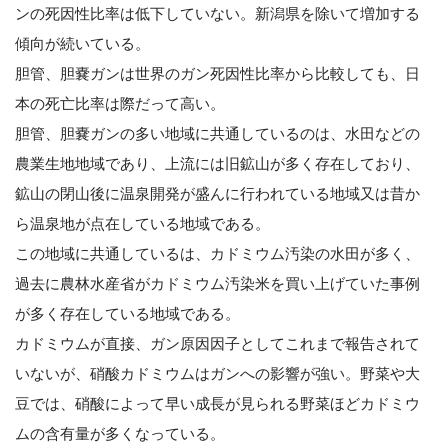
ンの死因性比率は低下していない。新潟県を除いて増加する
傾向が続いている。
胆管、胆嚢ガンは世界のガン死因性比率から比較しても、日
本の死亡比率は際だって高い。
胆管、胆嚢ガンの多い地域に共通しているのは、水田などの
農業生地地域であり、上流には旧鉱山が多く存在しており、
鉱山の閉山後に温泉開発が盛んに行われている地域又は昔か
ら温泉地が点在している地域である。
この地域に共通しているは、カドミウム汚染の水田が多く、
過去に農林水産省がカドミウム汚染米を買い上げていた事例
が多く存在している地域である。
カドミウムが直接、ガン原因因子としてこれまで報告されて
いないが、硝酸カドミウムはガンへの影響が強い。野菜や大
豆では、硝酸によって早い成長が見られる野菜ほどカドミウ
ムの含有量が多くなっている。