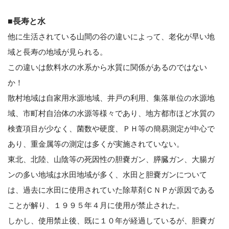
■長寿と水
他に生活されている山間の谷の違いによって、老化が早い地
域と長寿の地域が見られる。
この違いは飲料水の水系から水質に関係があるのではない
か！
散村地域は自家用水源地域、井戸の利用、集落単位の水源地
域、市町村自治体の水源等様々であり、地方都市ほど水質の
検査項目が少なく、菌数や硬度、ＰＨ等の簡易測定が中心で
あり、重金属等の測定は多くが実施されていない。
東北、北陸、山陰等の死因性の胆嚢ガン、膵臓ガン、大腸ガ
ンの多い地域は水田地域が多く、水田と胆嚢ガンについて
は、過去に水田に使用されていた除草剤ＣＮＰが原因である
ことが解り、１９９５年４月に使用が禁止された。
しかし、使用禁止後、既に１０年が経過しているが、胆嚢ガ