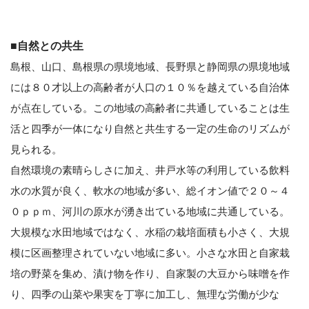
■自然との共生
島根、山口、島根県の県境地域、長野県と静岡県の県境地域
には８０才以上の高齢者が人口の１０％を越えている自治体
が点在している。この地域の高齢者に共通していることは生
活と四季が一体になり自然と共生する一定の生命のリズムが
見られる。
自然環境の素晴らしさに加え、井戸水等の利用している飲料
水の水質が良く、軟水の地域が多い、総イオン値で２０～４
０ｐｐｍ、河川の原水が湧き出ている地域に共通している。
大規模な水田地域ではなく、水稲の栽培面積も小さく、大規
模に区画整理されていない地域に多い。小さな水田と自家栽
培の野菜を集め、漬け物を作り、自家製の大豆から味噌を作
り、四季の山菜や果実を丁寧に加工し、無理な労働が少な