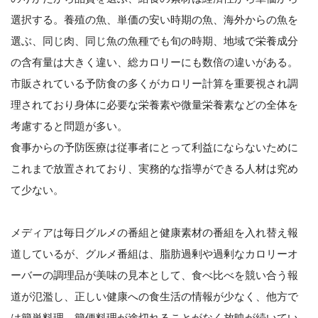
選択する。養殖の魚、単価の安い時期の魚、海外からの魚を
選ぶ、同じ肉、同じ魚の魚種でも旬の時期、地域で栄養成分
の含有量は大きく違い、総カロリーにも数倍の違いがある。
市販されている予防食の多くがカロリー計算を重要視され調
理されており身体に必要な栄養素や微量栄養素などの全体を
考慮すると問題が多い。
食事からの予防医療は従事者にとって利益にならないために
これまで放置されており、実務的な指導ができる人材は究め
て少ない。
メディアは毎日グルメの番組と健康素材の番組を入れ替え報
道しているが、グルメ番組は、脂肪過剰や過剰なカロリーオ
ーバーの調理品が美味の見本として、食べ比べを競い合う報
道が氾濫し、正しい健康への食生活の情報が少なく、他方で
は簡単料理、簡便料理が途切れることがなく放映が続いてい