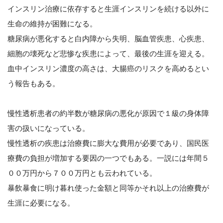
インスリン治療に依存すると生涯インスリンを続ける以外に
生命の維持が困難になる。
糖尿病が悪化すると白内障から失明、脳血管疾患、心疾患、
細胞の壊死など悲惨な疾患によって、最後の生涯を迎える。
血中インスリン濃度の高さは、大腸癌のリスクを高めるとい
う報告もある。
慢性透析患者の約半数が糖尿病の悪化が原因で１級の身体障
害の扱いになっている。
慢性透析の疾患は治療費に膨大な費用が必要であり、国民医
療費の負担が増加する要因の一つでもある。一説には年間５
００万円から７００万円とも云われている。
暴飲暴食に明け暮れ使った金額と同等かそれ以上の治療費が
生涯に必要になる。