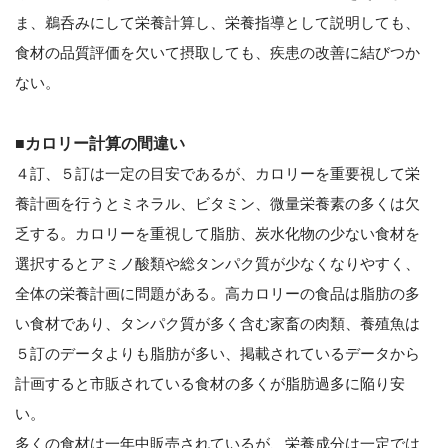
ま、鵜呑みにして栄養計算し、栄養指導として説明しても、
食材の品質評価を欠いて摂取しても、疾患の改善に結びつか
ない。
■カロリー計算の間違い
４訂、５訂は一定の目安であるが、カロリーを重要視して栄
養計画を行うとミネラル、ビタミン、微量栄養素の多くは欠
乏する。カロリーを重視して脂肪、炭水化物の少ない食材を
選択するとアミノ酸類や総タンパク質が少なくなりやすく、
全体の栄養計画に問題がある。高カロリーの食品は脂肪の多
い食材であり、タンパク質が多く含む家畜の肉類、養殖魚は
５訂のデータよりも脂肪が多い、掲載されているデータから
計画すると市販されている食材の多くが脂肪過多に陥り安
い。
多くの食材は一年中販売されているが、栄養成分は一定では